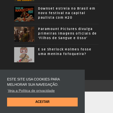
Downset estreia no Brasil em
novo festival na capital
paulista com H2O
Paramount Pictures divulga
primeiras imagens oficiais de
'Filhos de Sangue e Osso'
E se Sherlock Holmes fosse
uma menina fofoqueira?
ESTE SITE USA COOKIES PARA
MELHORAR SUA NAVEGAÇÃO.
COPYRIGHT ©
2026
OUSADOS MODA
Veja a Política de privacidade
ACEITAR