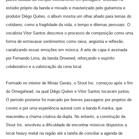
estúdio próprio da banda e mixado e masterizado pelo guitarrista e
produtor Diêgo Quites, o álbum mostra um olhar afiado para temas do
cotidiano, como a fragilidade da vida, o tempo e dilemas pessoais. O
vocalista Vitor Santos descreve o processo de composição como uma
forma de extravasar sentimentos como raiva, angústia e reflexão,
canalizando essas emoções em música. A arte de capa é assinada
por Fernando Lima, da banda Drowned, reforçando o espírito
colaborativo e a valorização da cena local.
Formado no interior de Minas Gerais, o Stout Inc. começou após o fim
do Omegahead, na qual Diêgo Quites e Vitor Santos tocavam juntos.
O período posterior foi marcado por breves passagens por projetos de
covers e por uma experiência autoral com a banda K-rranka, que
reacendeu a chama criativa da dupla. No entanto, a construção da
Stout Inc. envolveu a dificuldade de encontrar músicos dispostos a
tocar heavy metal na região até a tarefa de conciliar a agenda de