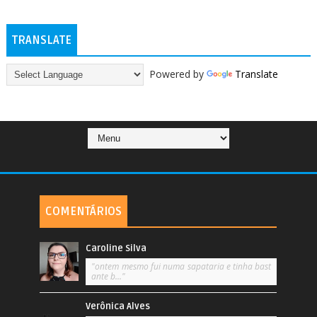
TRANSLATE
Powered by
Translate
COMENTÁRIOS
Caroline Silva
"ontem mesmo fui numa sapataria e tinha bast
ante b..."
Verônica Alves