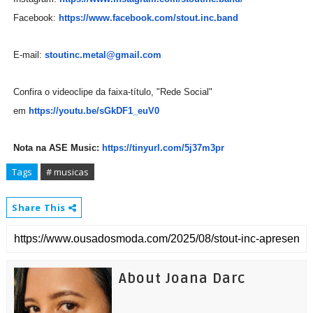
Facebook:
https://www.facebook.com/
stout.inc.band
E-mail:
stoutinc.metal@gmail.com
Confira o videoclipe da faixa-título, "Rede Social"
em
https://youtu.be/sGkDF1_euV0
Nota na ASE Music:
https://tinyurl.com/5j37m3pr
Tags
# musicas
Share This
About Joana Darc