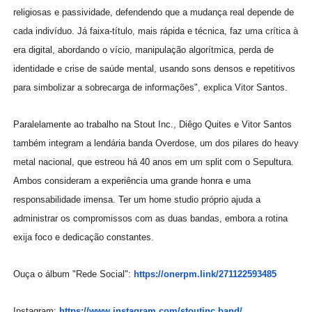
religiosas e passividade, defendendo que a mudança real depende de
cada indivíduo. Já faixa-título, mais rápida e técnica, faz uma crítica à
era digital, abordando o vício, manipulação algorítmica, perda de
identidade e crise de saúde mental, usando sons densos e repetitivos
para simbolizar a sobrecarga de informações", explica Vitor Santos.
Paralelamente ao trabalho na Stout Inc., Diêgo Quites e Vitor Santos
também integram a lendária banda Overdose, um dos pilares do heavy
metal nacional, que estreou há 40 anos em um split com o Sepultura.
Ambos consideram a experiência uma grande honra e uma
responsabilidade imensa. Ter um home studio próprio ajuda a
administrar os compromissos com as duas bandas, embora a rotina
exija foco e dedicação constantes.
Ouça o álbum "Rede Social":
https://onerpm.link/
271122593485
Instagram:
https://www.instagram.com/
stoutinc.band/