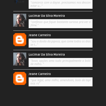
"concorco com a dayse. precisamos nos descon
ectar u..."
Lucimar Da Silva Moreira
"confesso que fiquei bastante curiosa pra ver o
filme."
Jeane Carneiro
"sou a doida da pipoca, que come todos os dias
se t..."
Lucimar Da Silva Moreira
"boas opções amo tudo principalmente o bolo
de milho. "
Jeane Carneiro
"que legal, amo milho, amendoim, bolo de tapi
oca. rs"