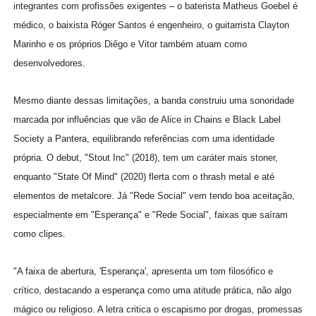
integrantes com profissões exigentes – o baterista Matheus Goebel é
médico, o baixista Róger Santos é engenheiro, o guitarrista Clayton
Marinho e os próprios Diêgo e Vitor também atuam como
desenvolvedores.
Mesmo diante dessas limitações, a banda construiu uma sonoridade
marcada por influências que vão de Alice in Chains e Black Label
Society a Pantera, equilibrando referências com uma identidade
própria. O debut, "Stout Inc" (2018), tem um caráter mais stoner,
enquanto "State Of Mind" (2020) flerta com o thrash metal e até
elementos de metalcore. Já "Rede Social" vem tendo boa aceitação,
especialmente em "Esperança" e "Rede Social", faixas que saíram
como clipes.
"A faixa de abertura, 'Esperança', apresenta um tom filosófico e
crítico, destacando a esperança como uma atitude prática, não algo
mágico ou religioso. A letra critica o escapismo por drogas, promessas