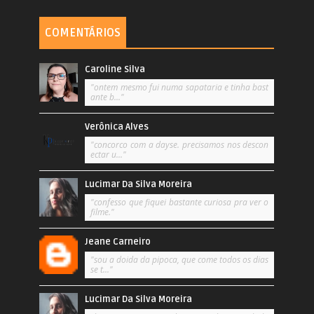
COMENTÁRIOS
Caroline Silva
"ontem mesmo fui numa sapataria e tinha bast
ante b..."
Verônica Alves
"concorco com a dayse. precisamos nos descon
ectar u..."
Lucimar Da Silva Moreira
"confesso que fiquei bastante curiosa pra ver o
filme."
Jeane Carneiro
"sou a doida da pipoca, que come todos os dias
se t..."
Lucimar Da Silva Moreira