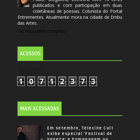
publicados e com participação em duas
coletâneas de poesias. Colunista do Portal
Entrementes. Atualmente mora na cidade de Embu
das Artes.
Ver meu perfil completo
ACESSOS
1
0
7
1
2
3
7
3
MAIS ACESSADAS
Em setembro, Telecine Cult
exibe especial 'Festival de
Veneza' e homenagem ao