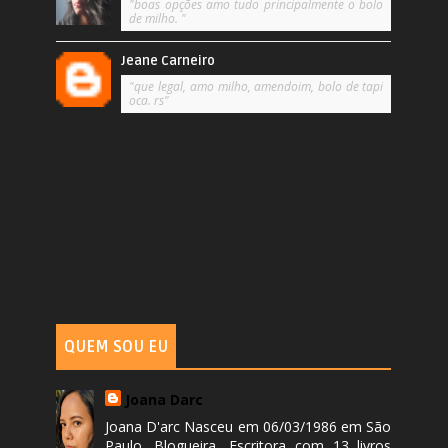
"boas opções amo tudo principalmente o bolo
de milho. "
Jeane Carneiro
"que legal, amo milho, amendoim, bolo de tapi
oca. rs"
QUEM SOU EU
Joana Darc
Joana D'arc Nasceu em 06/03/1986 em São
Paulo. Blogueira, Escritora com 13 livros