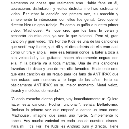
elementos de cosas que realmente amo. Había fans en él,
aparecieron, disfrutaron, y verlos disfrutar me hizo disfrutar el
video. Escuchar la canción por primera vez, su reacción y
simplemente la interacción con ellos fue genial. Creo que el
director hizo un gran trabajo. Es como un guiño a nuestro primer
video, ‘Madhouse’. Así que creo que los fans lo verán y
pensarán ‘oh mira eso, ya veo lo que hicieron’. Pero sí, gran
canción y gran video. ‘It’s For the Kids’ es una de las canciones
que sentí muy fuerte, y el riff y el ritmo detrás de ella eran casi
como un tira y afloja. Tiene esa tensión donde la batería toca a
alta velocidad y las guitarras hacen básicamente negras con
ella. Y la batería va a toda marcha. Una de mis canciones
favoritas del disco y uno de mis riffs favoritos. Realmente creo
que esta canción es un regalo para los fans de ANTHRAX que
han estado con nosotros a lo largo de los años. Esto es
básicamente ANTHRAX en su mejor momento. Metal veloz,
thrash y melódico de mierda.”
“Cuando escucho ciertas pistas, voy inmediatamente a: ‘Quiero
hacer esta canción. Podría funcionar’”, señala
Belladonna
.
“Incluso la primera vez que empecé a cantar un tema como
‘Madhouse’, imaginé que sería uno fuerte. Simplemente lo
sabes. Hay mucha variedad en cada uno de nuestros discos.
Para mí, ‘It’s For The Kids’ es Anthrax puro y directo. Tiene