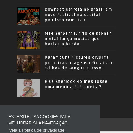
Downset estreia no Brasil em
novo festival na capital
paulista com H2O
Mãe Serpente: trio de stoner
metal lança música que
batiza a banda
Paramount Pictures divulga
primeiras imagens oficiais de
'Filhos de Sangue e Osso'
E se Sherlock Holmes fosse
uma menina fofoqueira?
ESTE SITE USA COOKIES PARA
MELHORAR SUA NAVEGAÇÃO.
COPYRIGHT ©
2026
OUSADOS MODA
Veja a Política de privacidade