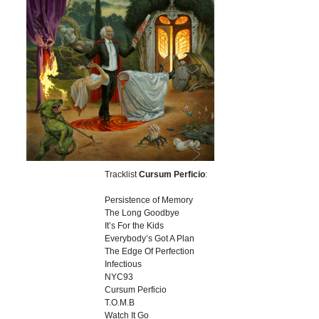
Tracklist
Cursum Perficio
:
Persistence of Memory
The Long Goodbye
It’s For the Kids
Everybody’s Got A Plan
The Edge Of Perfection
Infectious
NYC93
Cursum Perficio
T.O.M.B
Watch It Go