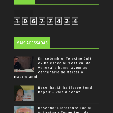
1
0
6
7
7
4
2
4
MAIS ACESSADAS
Em setembro, Telecine Cult
exibe especial 'Festival de
Veneza' e homenagem ao
centenário de Marcello
Mastroianni
Resenha: Linha Elseve Bond
Repair – Vale a pena?
Resenha: Hidratante Facial
Antissinais Toque Seco da