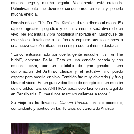
mucho fuego y mucha pegada. Vocalmente, está ardiendo.
Definitivamente fue divertido concentrarse en esta y ponerle
mucha energía.”
Donais
añade: “‘It’s For The Kids’ es thrash directo al grano. Es
rápido, agresivo, pegadizo y definitivamente será divertido en
vivo. Me encanta la vibra nostálgica inspirada en ‘Madhouse’ de
este video. Involucrar a los fans y capturar sus reacciones a
una nueva canción añade una energía que realmente destaca.”
“¡Estoy entusiasmado por que la gente escuche ‘It’s For The
Kids!’”, comenta
Bello
. “Esta es una canción pesada y con
mucha fuerza, con un estribillo de gran gancho —una
combinación del Anthrax clásico y el actual—, ¡no puedo
esperar para tocarla en vivo! También fue muy divertido (¡y frío!)
filmar el video. Es un gran video lleno de energía con un montón
de increíbles fans de ANTHRAX pasándolo bien en un día gélido
en Pensilvania. El metal nos mantuvo calientes a todos.”
Su viaje los ha llevado a
Cursum Perficio
, un hito poderoso,
contundente y poético en los 45 años de carrera de Anthrax.