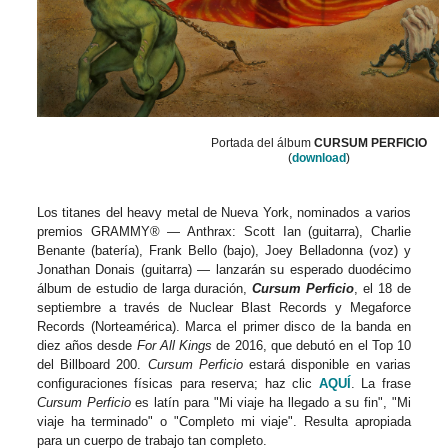
Portada del álbum
CURSUM PERFICIO
(
download
)
Los titanes del heavy metal de Nueva York, nominados a varios
premios GRAMMY® — Anthrax: Scott Ian (guitarra), Charlie
Benante (batería), Frank Bello (bajo), Joey Belladonna (voz) y
Jonathan Donais (guitarra) — lanzarán su esperado duodécimo
álbum de estudio de larga duración,
Cursum Perficio
, el 18 de
septiembre a través de Nuclear Blast Records y Megaforce
Records (Norteamérica). Marca el primer disco de la banda en
diez años desde
For All Kings
de 2016, que debutó en el Top 10
del Billboard 200.
Cursum Perficio
estará disponible en varias
configuraciones físicas para reserva; haz clic
AQUÍ
. La frase
Cursum Perficio
es latín para "Mi viaje ha llegado a su fin", "Mi
viaje ha terminado" o "Completo mi viaje". Resulta apropiada
para un cuerpo de trabajo tan completo.