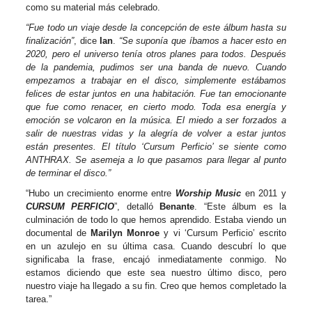
como su material más celebrado.
“Fue todo un viaje desde la concepción de este álbum hasta su
finalización”
, dice
Ian
.
“Se suponía que íbamos a hacer esto en
2020, pero el universo tenía otros planes para todos. Después
de la pandemia, pudimos ser una banda de nuevo. Cuando
empezamos a trabajar en el disco, simplemente estábamos
felices de estar juntos en una habitación. Fue tan emocionante
que fue como renacer, en cierto modo. Toda esa energía y
emoción se volcaron en la música. El miedo a ser forzados a
salir de nuestras vidas y la alegría de volver a estar juntos
están presentes. El título ‘Cursum Perficio’ se siente como
ANTHRAX. Se asemeja a lo que pasamos para llegar al punto
de terminar el disco.”
“Hubo un crecimiento enorme entre
Worship Music
en 2011 y
CURSUM PERFICIO
”, detalló
Benante
. “Este álbum es la
culminación de todo lo que hemos aprendido. Estaba viendo un
documental de
Marilyn Monroe
y vi ‘Cursum Perficio’ escrito
en un azulejo en su última casa. Cuando descubrí lo que
significaba la frase, encajó inmediatamente conmigo. No
estamos diciendo que este sea nuestro último disco, pero
nuestro viaje ha llegado a su fin. Creo que hemos completado la
tarea.”