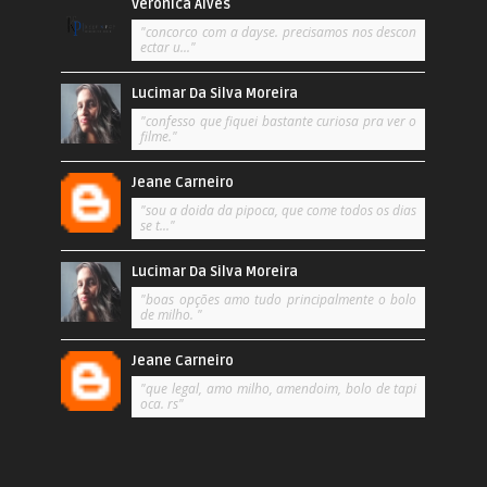
Verônica Alves
"concorco com a dayse. precisamos nos descon
ectar u..."
Lucimar Da Silva Moreira
"confesso que fiquei bastante curiosa pra ver o
filme."
Jeane Carneiro
"sou a doida da pipoca, que come todos os dias
se t..."
Lucimar Da Silva Moreira
"boas opções amo tudo principalmente o bolo
de milho. "
Jeane Carneiro
"que legal, amo milho, amendoim, bolo de tapi
oca. rs"