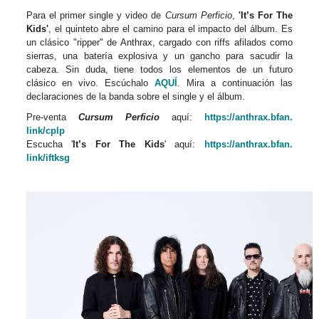
Para el primer single y video de
Cursum Perficio
,
'It’s For The
Kids'
, el quinteto abre el camino para el impacto del álbum. Es
un clásico "ripper" de Anthrax, cargado con riffs afilados como
sierras, una batería explosiva y un gancho para sacudir la
cabeza. Sin duda, tiene todos los elementos de un futuro
clásico en vivo. Escúchalo
AQUÍ
. Mira a continuación las
declaraciones de la banda sobre el single y el álbum.
Pre-venta
Cursum Perficio
aquí:
https://anthrax.bfan.
link/cplp
Escucha '
It’s For The Kids
' aquí:
https://anthrax.bfan.
link/iftksg