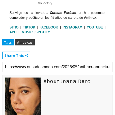
My Victory
Su viaje los ha llevado a
Cursum Perficio
: un hito poderoso,
demoledor y poético en los 45 años de carrera de
Anthrax
.
SITIO
|
TIKTOK
|
FACEBOOK
|
IN
STAGRAM
|
YOUTUBE
|
APPLE MUSIC
|
SPOTIFY
Tags
# musicas
Share This
About Joana Darc