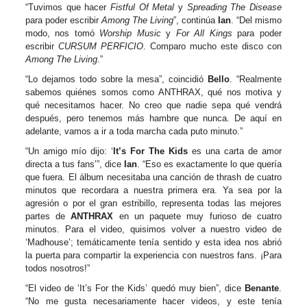
“Tuvimos que hacer
Fistful Of Metal
y
Spreading The Disease
para poder escribir
Among The Living
”, continúa
Ian
. “Del mismo
modo, nos tomó
Worship Music
y
For All Kings
para poder
escribir
CURSUM PERFICIO
. Comparo mucho este disco con
Among The Living
.”
“Lo dejamos todo sobre la mesa”, coincidió
Bello
. “Realmente
sabemos quiénes somos como ANTHRAX, qué nos motiva y
qué necesitamos hacer. No creo que nadie sepa qué vendrá
después, pero tenemos más hambre que nunca. De aquí en
adelante, vamos a ir a toda marcha cada puto minuto.”
“Un amigo mío dijo: ‘
It’s For The Kids
es una carta de amor
directa a tus fans’”, dice
Ian
. “Eso es exactamente lo que quería
que fuera. El álbum necesitaba una canción de thrash de cuatro
minutos que recordara a nuestra primera era. Ya sea por la
agresión o por el gran estribillo, representa todas las mejores
partes de
ANTHRAX
en un paquete muy furioso de cuatro
minutos. Para el video, quisimos volver a nuestro video de
‘Madhouse’; temáticamente tenía sentido y esta idea nos abrió
la puerta para compartir la experiencia con nuestros fans. ¡Para
todos nosotros!”
“El video de ‘It’s For the Kids’ quedó muy bien”, dice
Benante
.
“No me gusta necesariamente hacer videos, y este tenía