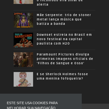
o incômodo vira sinal de
alerta
Mãe Serpente: trio de stoner
metal lança música que
batiza a banda
Downset estreia no Brasil em
novo festival na capital
paulista com H2O
Paramount Pictures divulga
primeiras imagens oficiais de
'Filhos de Sangue e Osso'
E se Sherlock Holmes fosse
uma menina fofoqueira?
ESTE SITE USA COOKIES PARA
MELHORAR SUA NAVEGAÇÃO.