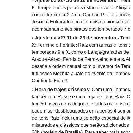
Ajuste da v27.10 de 16 de novembro - Temp
8:
Temperaturas polares estão de volta! Atinja o
com o Tormenta X-4 e o Canhão Pirata, aproveit
Tesouro Enterrado e muito mais no bioma invern
acompanhamentos piratas das temporadas 7 e 
Ajuste da v27.11 de 23 de novembro - Temp
X:
Termine o Fortnite: Raiz com armas e itens d
temporadas 9 e X, como o Lança-granadas de p
Ataque Aéreo, Fenda de Ferro-velho e mais. Alé
desafie a ordem natural com o Inversor de Temp
futurística Mochila a Jato do evento da Tempora
Confronto Final”!
Hora de trajes clássicos:
Com uma Temporad
também um Passe e uma Loja de Itens Raiz! O 
tem 50 novos itens de jogo, e todos os itens co
podem ser desbloqueados em apenas 4 semanas
de Itens Raiz inclui uma seleção especial de it
misturados e clássicos que serão adicionados d
20h (horário de Brasília). Para saber mais sobr