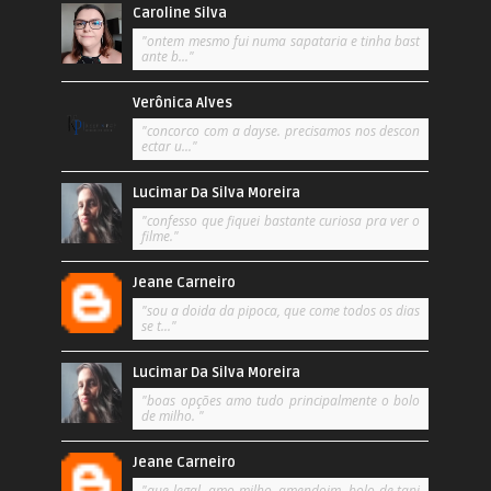
Caroline Silva
"ontem mesmo fui numa sapataria e tinha bast
ante b..."
Verônica Alves
"concorco com a dayse. precisamos nos descon
ectar u..."
Lucimar Da Silva Moreira
"confesso que fiquei bastante curiosa pra ver o
filme."
Jeane Carneiro
"sou a doida da pipoca, que come todos os dias
se t..."
Lucimar Da Silva Moreira
"boas opções amo tudo principalmente o bolo
de milho. "
Jeane Carneiro
"que legal, amo milho, amendoim, bolo de tapi