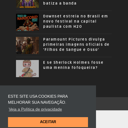
batiza a banda
Downset estreia no Brasil em
novo festival na capital
paulista com H2O
Paramount Pictures divulga
primeiras imagens oficiais de
'Filhos de Sangue e Osso'
E se Sherlock Holmes fosse
uma menina fofoqueira?
ESTE SITE USA COOKIES PARA
MELHORAR SUA NAVEGAÇÃO.
COPYRIGHT ©
2026
OUSADOS MODA
Veja a Política de privacidade
ACEITAR