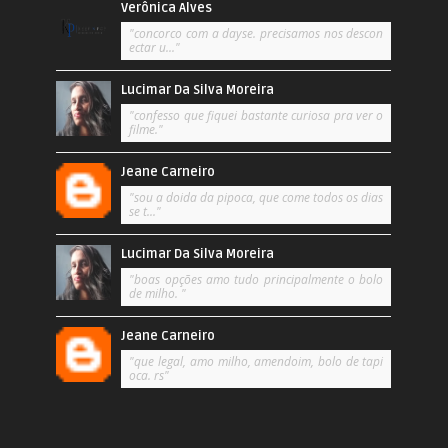
Verônica Alves
"concorco com a dayse. precisamos nos descon
ectar u..."
Lucimar Da Silva Moreira
"confesso que fiquei bastante curiosa pra ver o
filme."
Jeane Carneiro
"sou a doida da pipoca, que come todos os dias
se t..."
Lucimar Da Silva Moreira
"boas opções amo tudo principalmente o bolo
de milho. "
Jeane Carneiro
"que legal, amo milho, amendoim, bolo de tapi
oca. rs"