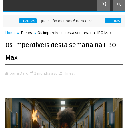
Quais são os tipos financeiros?
PRIME RI
FINANÇAS
RECEITAS
Home
Filmes
Os imperdíveis desta semana na HBO Max
Os imperdíveis desta semana na HBO
Max
Joana Darc
2 months ago
Filmes,