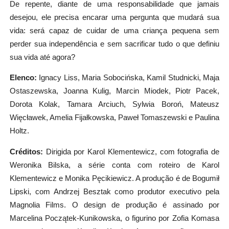
De repente, diante de uma responsabilidade que jamais
desejou, ele precisa encarar uma pergunta que mudará sua
vida: será capaz de cuidar de uma criança pequena sem
perder sua independência e sem sacrificar tudo o que definiu
sua vida até agora?
Elenco:
Ignacy Liss, Maria Sobocińska, Kamil
Studnicki, Maja
Ostaszewska, Joanna Kulig, Marcin Miodek, Piotr Pacek,
Dorota Kolak, Tamara Arciuch, Sylwia Boroń,
Mateusz
Więcławek, Amelia Fijałkowska, Paweł
Tomaszewski e Paulina
Holtz.
Créditos:
Dirigida por Karol Klementewicz, com fotografia de
Weronika Bilska, a série conta com roteiro de Karol
Klementewicz e Monika Pęcikiewicz. A produção é de Bogumił
Lipski, com Andrzej Besztak como produtor executivo pela
Magnolia Films. O design de produção é assinado por
Marcelina Początek-Kunikowska, o figurino por Zofia Komasa