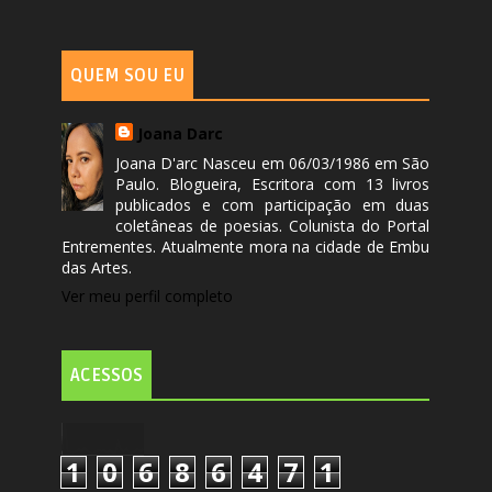
QUEM SOU EU
Joana Darc
Joana D'arc Nasceu em 06/03/1986 em São
Paulo. Blogueira, Escritora com 13 livros
publicados e com participação em duas
coletâneas de poesias. Colunista do Portal
Entrementes. Atualmente mora na cidade de Embu
das Artes.
Ver meu perfil completo
ACESSOS
1
0
6
8
6
4
7
1