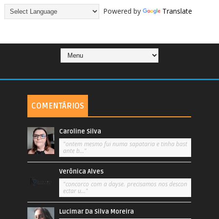
Powered by
Translate
COMENTÁRIOS
Caroline Silva
"ontem mesmo fui numa sapataria e tinha bast
ante b..."
Verônica Alves
"concorco com a dayse. precisamos nos descon
ectar u..."
Lucimar Da Silva Moreira