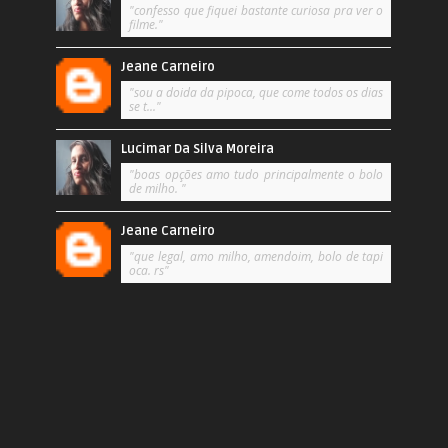
"confesso que fiquei bastante curiosa pra ver o
filme."
Jeane Carneiro
"sou a doida da pipoca, que come todos os dias
se t..."
Lucimar Da Silva Moreira
"boas opções amo tudo principalmente o bolo
de milho. "
Jeane Carneiro
"que legal, amo milho, amendoim, bolo de tapi
oca. rs"