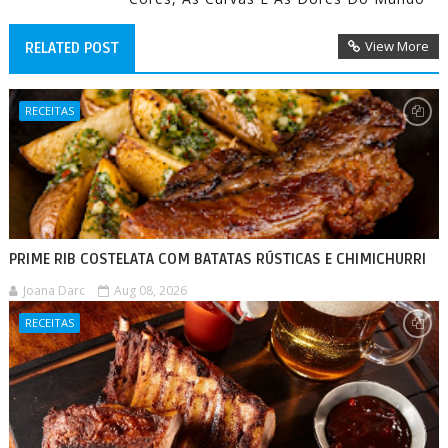
View More
RELATED POST
RECEITAS
PRIME RIB COSTELATA COM BATATAS RÚSTICAS E CHIMICHURRI
Joana Darc
Aug 08, 2026
RECEITAS