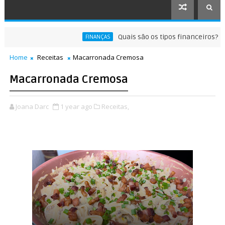
Quais são os tipos financeiros?
FINANÇAS
R
Home
Receitas
Macarronada Cremosa
Macarronada Cremosa
Joana Darc
1 year ago
Receitas,