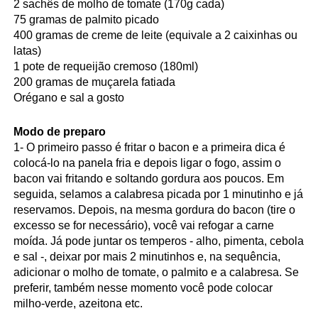
2 sachês de molho de tomate (170g cada)
75 gramas de palmito picado
400 gramas de creme de leite (equivale a 2 caixinhas ou
latas)
1 pote de requeijão cremoso (180ml)
200 gramas de muçarela fatiada
Orégano e sal a gosto
Modo de preparo
1- O primeiro passo é fritar o bacon e a primeira dica é
colocá-lo na panela fria e depois ligar o fogo, assim o
bacon vai fritando e soltando gordura aos poucos. Em
seguida, selamos a calabresa picada por 1 minutinho e já
reservamos. Depois, na mesma gordura do bacon (tire o
excesso se for necessário), você vai refogar a carne
moída. Já pode juntar os temperos - alho, pimenta, cebola
e sal -, deixar por mais 2 minutinhos e, na sequência,
adicionar o molho de tomate, o palmito e a calabresa. Se
preferir, também nesse momento você pode colocar
milho-verde, azeitona etc.