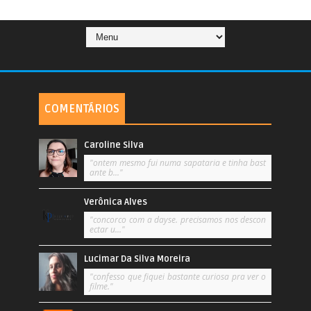
COMENTÁRIOS
Caroline Silva
"ontem mesmo fui numa sapataria e tinha bast
ante b..."
Verônica Alves
"concorco com a dayse. precisamos nos descon
ectar u..."
Lucimar Da Silva Moreira
"confesso que fiquei bastante curiosa pra ver o
filme."