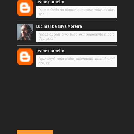
Jeane Carneiro
"sou a doida da pipoca, que come todos os dias
se t..."
Lucimar Da Silva Moreira
"boas opções amo tudo principalmente o bolo
de milho. "
Jeane Carneiro
"que legal, amo milho, amendoim, bolo de tapi
oca. rs"