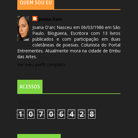
QUEM SOU EU
Joana Darc
Joana D'arc Nasceu em 06/03/1986 em São
Paulo. Blogueira, Escritora com 13 livros
publicados e com participação em duas
coletâneas de poesias. Colunista do Portal
Entrementes. Atualmente mora na cidade de Embu
das Artes.
Ver meu perfil completo
ACESSOS
1
0
7
0
6
4
2
8