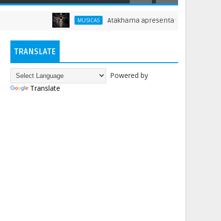
Atakhama apresenta versão de 'Beyond the R
MUSICAS
TRANSLATE
Powered by
Translate