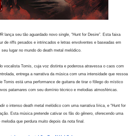
lança seu tão aguardado novo single, “Hunt for Desire”. Esta faixa
ur de riffs pesados e intrincados e letras envolventes e baseadas em
is seu lugar no mundo do death metal melódico.
 do vocalista Tomis, cuja voz distinta e poderosa atravessa o caos com
ntrolada, entrega a narrativa da música com uma intensidade que ressoa
Tomis está uma performance de guitarra de tirar o fôlego do místico
novos patamares com seu domínio técnico e melodias atmosféricas.
dir o intenso death metal melódico com uma narrativa lírica, e “Hunt for
vação. Esta música pretende cativar os fãs do gênero, oferecendo uma
melodia que perdura muito depois da nota final.