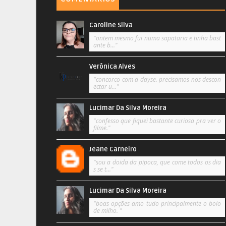
Caroline Silva
"ontem mesmo fui numa sapataria e tinha bast
ante b..."
Verônica Alves
"concorco com a dayse. precisamos nos descon
ectar u..."
Lucimar Da Silva Moreira
"confesso que fiquei bastante curiosa pra ver o
filme."
Jeane Carneiro
"sou a doida da pipoca, que come todos os dia
s se t..."
Lucimar Da Silva Moreira
"boas opções amo tudo principalmente o bolo
de milho. "