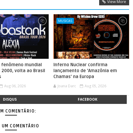
View More
MUSICAS
, fenômeno mundial
Inferno Nuclear confirma
 2000, volta ao Brasil
lançamento de 'Amazônia em
s
Chamas' na Europa
Aug 06, 2026
Joana Darc
Aug 05, 2026
DISQUS
FACEBOOK
M COMENTÁRIO:
 UM COMENTÁRIO