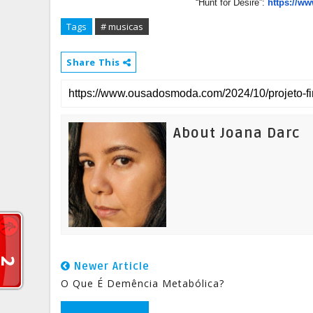
“Hunt for Desire”:
https://w
Tags
# musicas
Share This
About Joana Darc
Newer Article
O Que É Demência Metabólica?