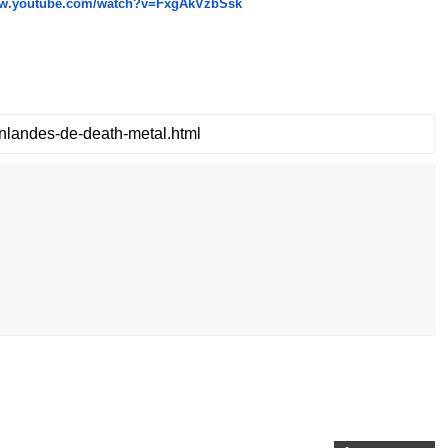
ww.youtube.
com/watch?v=FxgAkVzbSsk