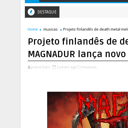
DESTAQUE
Home
musicas
Projeto finlandês de death metal me
Projeto finlandês de 
MAGNADUR lança novo s
Joana Darc
2 years ago
musicas,