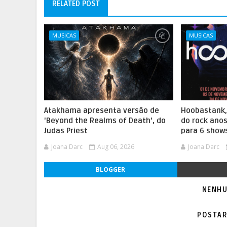
RELATED POST
MUSICAS
MUSICAS
Atakhama apresenta versão de
Hoobastank
'Beyond the Realms of Death', do
do rock anos
Judas Priest
para 6 show
Joana Darc
Aug 06, 2026
Joana Darc
BLOGGER
NENHU
POSTAR