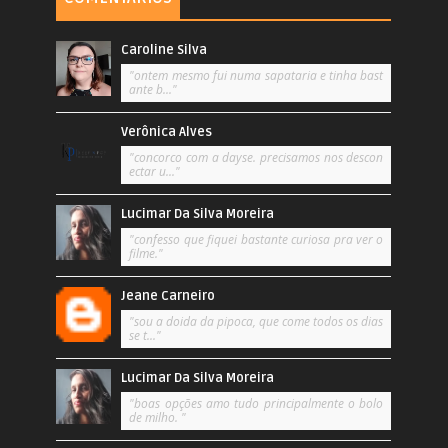
Caroline Silva
"ontem mesmo fui numa sapataria e tinha bast
ante b..."
Verônica Alves
"concorco com a dayse. precisamos nos descon
ectar u..."
Lucimar Da Silva Moreira
"confesso que fiquei bastante curiosa pra ver o
filme."
Jeane Carneiro
"sou a doida da pipoca, que come todos os dias
se t..."
Lucimar Da Silva Moreira
"boas opções amo tudo principalmente o bolo
de milho. "