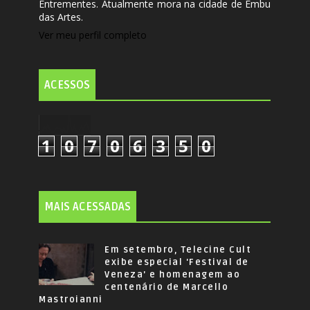
Entrementes. Atualmente mora na cidade de Embu
das Artes.
Ver meu perfil completo
ACESSOS
1
0
7
0
6
3
5
0
MAIS ACESSADAS
Em setembro, Telecine Cult
exibe especial 'Festival de
Veneza' e homenagem ao
centenário de Marcello
Mastroianni