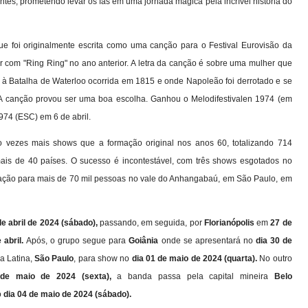
ntes, prometendo levar os fãs em uma jornada mágica pela incrível história do
e foi originalmente escrita como uma canção para o Festival Eurovisão da
 com "Ring Ring" no ano anterior. A letra da canção é sobre uma mulher que
à Batalha de Waterloo ocorrida em 1815 e onde Napoleão foi derrotado e se
. A canção provou ser uma boa escolha. Ganhou o Melodifestivalen 1974 (em
974 (ESC) em 6 de abril.
o vezes mais shows que a formação original nos anos 60, totalizando 714
is de 40 países. O sucesso é incontestável, com três shows esgotados no
ação para mais de 70 mil pessoas no vale do Anhangabaú, em São Paulo, em
de abril de 2024 (sábado),
passando, em seguida, por
Florianópolis
em
27 de
 abril.
Após, o grupo segue para
Goiânia
onde se apresentará no
dia 30 de
a Latina,
São Paulo
, para show no
dia 01 de maio de 2024 (quarta).
No outro
de maio de 2024 (sexta),
a banda passa pela capital mineira
Belo
o
dia 04 de maio de 2024 (sábado).