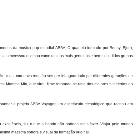
menos da música pop mundial ABBA. O quarteto formado por Benny, Bjorn,
ntes e atravessou o tempo como um dos mais genuínos e bem sucedidos grupos
im, mas uma nova reunião sempre foi aguardada por diferentes gerações de
cal Mamma Mia, que virou filme tornando-se uma das maiores bilheterias do
anhar o projeto ABBA Voyager, um espetáculo tecnológico que recriou em
m excelência, fez o que a banda não poderia mais fazer. Viajar pelo mundo
esma maestria sonora e visual da formação original.