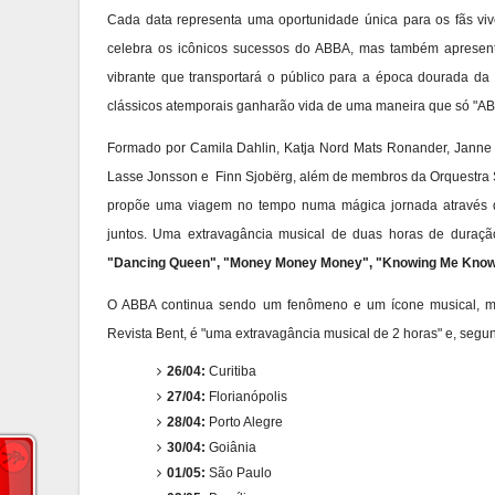
Cada data representa uma oportunidade única para os fãs vi
celebra os icônicos sucessos do ABBA, mas também apresent
vibrante que transportará o público para a época dourada da
clássicos atemporais ganharão vida de uma maneira que só "
Formado por Camila Dahlin, Katja Nord Mats Ronander, Janne 
Lasse Jonsson e Finn Sjobërg, além de membros da Orquestra 
propõe uma viagem no tempo numa mágica jornada através da
juntos. Uma extravagância musical de duas horas de duraçã
"Dancing Queen", "Money Money Money", "Knowing Me Know
O ABBA continua sendo um fenômeno e um ícone musical, m
Revista Bent, é "uma extravagância musical de 2 horas" e, segu
26/04:
Curitiba
27/04:
Florianópolis
28/04:
Porto Alegre
30/04:
Goiânia
01/05:
São Paulo