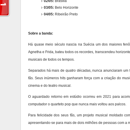
02/05:
Brasília
03/05:
Belo Horizonte
04/05:
Ribeirão Preto
Sobre a banda:
Há quase meio século nascia na Suécia um dos maiores fenô
Agnetha e Frida, bateu todos os recordes, transcendeu horizo
musicais de todos os tempos.
Separados há mais de quatro décadas, nunca anunciaram um f
fãs. Seus inúmeros hits ganharam força com a criação do musi
cinema e do teatro musical.
O aguardado retorno em estúdio ocorreu em 2021 para acomp
computador o quarteto pop que nunca mais voltou aos palcos.
Para felicidade dos seus fãs, um projeto musical moldado co
apresentando-se para mais de dois milhões de pessoas com a m