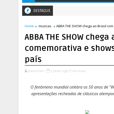
DESTAQUE
rista Daniel Sartório a registrar as histórias do pai em um especial
Home
musicas
ABBA THE SHOW chega ao Brasil com 
ABBA THE SHOW chega 
comemorativa e shows
país
Joana Darc
2 years ago
musicas,
O fenômeno mundial celebra os 50 anos de "Wa
apresentações recheadas de clássicos atempor