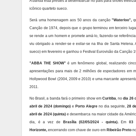
A banda está prestes a desembarcar no país para shows eletriza
icônico quarteto sueco.
Será uma homenagem aos 50 anos da canção
"Waterloo",
qu
Canção de 1974, depois que o grupo terminou em terceiro lugar
se rende a um homem e promete amá-lo, fazendo-se referência 
viu obrigado a render-se e exilar-se na Ilha de Santa Helena
sueco) em fevereiro e ganhou o Festival Eurovisão da Canção 1
"ABBA THE SHOW"
é um fenômeno global, realizando cinc
apresentações para mais de 2 milhões de espectadores em ma
Hollywood Bowl (2004, 2009 e 2010) e uma marcante apresent
2011.
No Brasil, a banda fará o primeiro show em
Curitiba
, no
dia 26 
abril de 2024 (domingo)
e
Porto Alegre
no dia seguinte,
28 de
abril de 2024 (quinta)
e desembarca na maior cidade da Améric
dia, é a vez de
Brasília (02/05/2024 - quinta).
Em
03 
Horizonte
,
encerrando com chave de ouro em
Ribeirão Preto
n