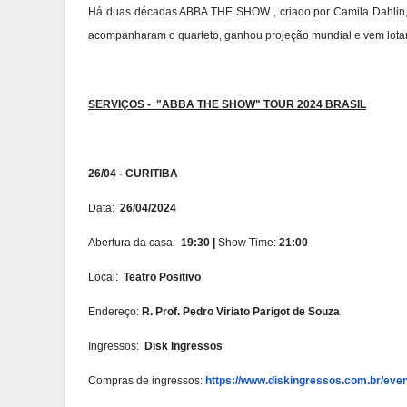
Há duas décadas ABBA THE SHOW , criado por Camila Dahlin,
acompanharam o quarteto, ganhou projeção mundial e vem lota
SERVIÇOS - "ABBA THE SHOW" TOUR 2024 BRASIL
26/04 -
CURITIBA
Data:
26/04/2024
Abertura da casa:
19:30 |
Show Time:
21:00
Local:
Teatro Positivo
Endereço:
R. Prof. Pedro Viriato Parigot de Souza
Ingressos:
Disk Ingressos
Compras de ingressos:
https://www.diskingressos.com.
br/eve