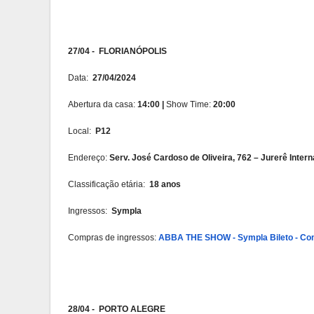
27/04 - FLORIANÓPOLIS
Data:
27/04/2024
Abertura da casa:
14:00 |
Show Time:
20:00
Local:
P12
Endereço:
Serv. José Cardoso de Oliveira, 762 – Jurerê Interna
Classificação etária:
18 anos
Ingressos:
Sympla
Compras de ingressos:
ABBA THE SHOW - Sympla Bileto - Com
28/04 - PORTO ALEGRE