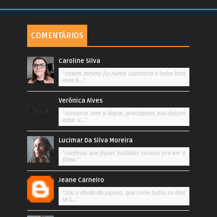
COMENTÁRIOS
Caroline Silva
"ontem mesmo fui numa sapataria e tinha bast
ante b..."
Verônica Alves
"concorco com a dayse. precisamos nos descon
ectar u..."
Lucimar Da Silva Moreira
"confesso que fiquei bastante curiosa pra ver o
filme."
Jeane Carneiro
"sou a doida da pipoca, que come todos os dias
se t..."