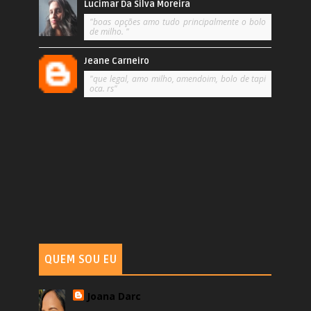
Lucimar Da Silva Moreira
"boas opções amo tudo principalmente o bolo
de milho. "
Jeane Carneiro
"que legal, amo milho, amendoim, bolo de tapi
oca. rs"
QUEM SOU EU
Joana Darc