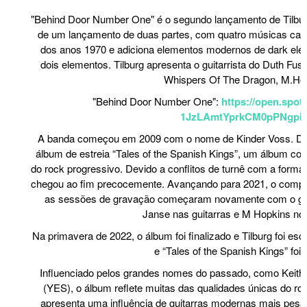
"Behind Door Number One" é o segundo lançamento de Tilburg
de um lançamento de duas partes, com quatro músicas cada
dos anos 1970 e adiciona elementos modernos de dark elec
dois elementos. Tilburg apresenta o guitarrista do Duth Fus
Whispers Of The Dragon, M.Ho
"Behind Door Number One":
https://open.spoti
1JzLAmtYprkCM0pPNgpi
A banda começou em 2009 com o nome de Kinder Voss. Du
álbum de estreia “Tales of the Spanish Kings”, um álbum co
do rock progressivo. Devido a conflitos de turnê com a forma
chegou ao fim precocemente. Avançando para 2021, o compos
as sessões de gravação começaram novamente com o guit
Janse nas guitarras e M Hopkins nos
Na primavera de 2022, o álbum foi finalizado e Tilburg foi 
e “Tales of the Spanish Kings” foi 
Influenciado pelos grandes nomes do passado, como Kei
(YES), o álbum reflete muitas das qualidades únicas do r
apresenta uma influência de guitarras modernas mais pesad