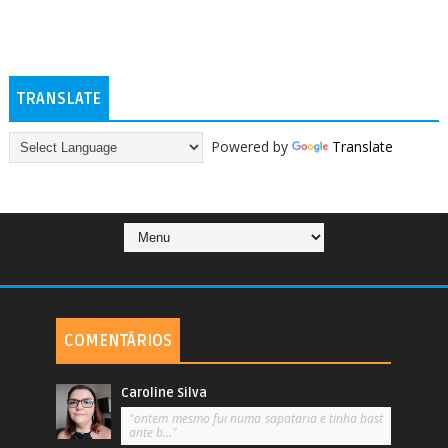
TRANSLATE
Powered by
Translate
COMENTÁRIOS
Caroline Silva
"ontem mesmo fui numa sapataria e tinha bast
ante b..."