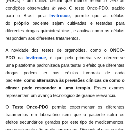
(PDOs) - um cultivo celular que melhor reflete
in vitro
as
condições observadas
in vivo
. O teste Onco-PDO, trazido
para o Brasil pela
Invitrocue
, permite que as células
do
próprio
paciente sejam cultivadas e testadas para
diferentes drogas quimioterápicas
,
e analisa como as células
respondem aos diferentes tratamentos.
A novidade dos testes de organoides, como o
ONCO-
PDO
da
Invitrocue
, é que pela primeira vez oferece-se
uma plataforma padronizada para testar o efeito que diferentes
drogas podem ter nas células tumorais de cada
paciente,
como alternativa às previsões clínicas de como o
câncer pode responder a uma terapia
. Esses exames
representam um avanço tecnológico de grande relevância.
O
Teste Onco-PDO
permite experimentar os diferentes
tratamentos em laboratório sem que o paciente sofra os
efeitos secundários gerados por este tipo de medicamentos,
que geralmente são muito agressivos. Disponível para coletas