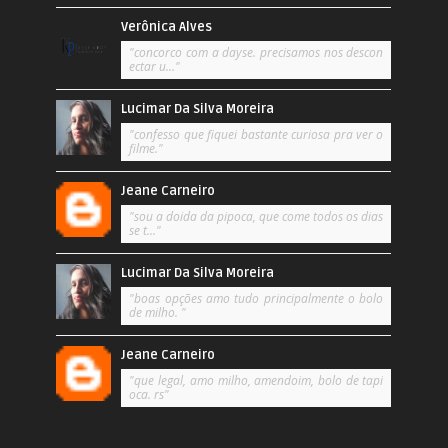
Verônica Alves
"concorco com a dayse. precisamos nos descon
ectar u..."
Lucimar Da Silva Moreira
"confesso que fiquei bastante curiosa pra ver o
filme."
Jeane Carneiro
"sou a doida da pipoca, que come todos os dias
se t..."
Lucimar Da Silva Moreira
"boas opções amo tudo principalmente o bolo
de milho. "
Jeane Carneiro
"que legal, amo milho, amendoim, bolo de tapi
oca. rs"