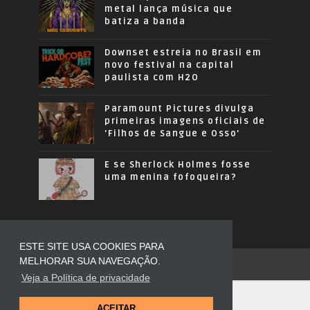
metal lança música que
batiza a banda
Downset estreia no Brasil em
novo festival na capital
paulista com H2O
Paramount Pictures divulga
primeiras imagens oficiais de
'Filhos de Sangue e Osso'
E se Sherlock Holmes fosse
uma menina fofoqueira?
ESTE SITE USA COOKIES PARA
MELHORAR SUA NAVEGAÇÃO.
COPYRIGHT ©
2026
OUSADOS MODA
Veja a Política de privacidade
ACEITAR