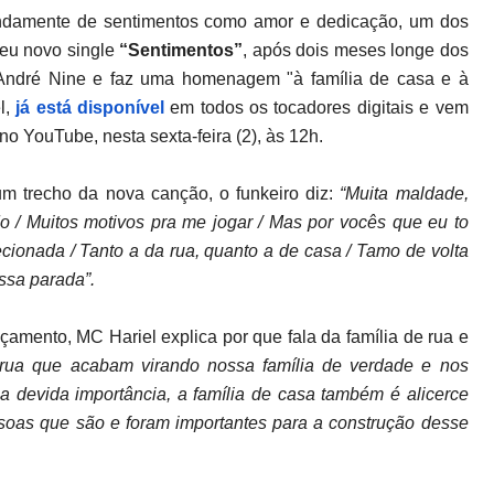
undamente de sentimentos como amor e dedicação, um dos
eu novo single
“Sentimentos”
, após dois meses longe dos
 André Nine e faz uma homenagem "à família de casa e à
l,
já está disponível
em todos os tocadores digitais e vem
no YouTube, nesta sexta-feira (2), às 12h.
um trecho da nova canção, o funkeiro diz:
“Muita maldade,
do / Muitos motivos pra me jogar / Mas por vocês que eu to
ecionada / Tanto a da rua, quanto a de casa / Tamo de volta
essa parada”.
amento, MC Hariel explica por que fala da família de rua e
ua que acabam virando nossa família de verdade e nos
 devida importância, a família de casa também é alicerce
essoas que são e foram importantes para a construção desse