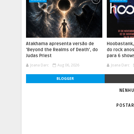
Atakhama apresenta versão de
Hoobastank
'Beyond the Realms of Death', do
do rock anos
Judas Priest
para 6 show
Joana Darc
Aug 06, 2026
Joana Darc
BLOGGER
NENHU
POSTAR