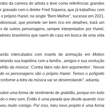
os da carreira do artista e teve como referências grandes
oi gravado com o diretor Fred Siqueira, que já trabalhou com
m o próprio Hariel, no single “Bem Melhor”, sucesso em 2021,
diovisual, que promete ser bem rico em detalhes, trará um
 de outros personagens, sempre interpretados por Hariel,
hadores brasileiros que saem de casa em busca de uma vida
serão intercalados com inserts de animação em
Motion
trando sua trajetória com a família , amigos e sua evolução
refrão da música: ‘Contra fatos não tem argumentos’. Nesse
nde os personagens são o próprio Hariel. Temos o polígrafo
conforme a letra da música vai se desenrolando”
, adianta.
sobre uma forma de sentimento de gratidão, porque em todo
ndo o meu som. Então é uma parada que desde quando isso
eu muito comigo. Por isso, meu novo projeto é uma forma