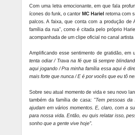
Com uma letra emocionante, em que fala prof
ícones do funk, o cantor
MC Hariel
retorna com s
palcos. A faixa, que conta com a produção de
família da rua", como é citada pelo próprio Harie
acompanhada de um clipe oficial no canal artista 
Amplificando esse sentimento de gratidão, em 
tenta odiar / Trava na fé que tá sempre blindan
aqui jogando / Pra minha família essa aqui é dir
mais forte que nunca / E é por vocês que eu tô n
Sobre seu atual momento de vida e seu novo lanç
também da família de casa:
"Tem pessoas da r
ajudam em vários momentos. E, claro, com a sua
para nossa vida. Então, eu quis relatar isso, p
sonho que a gente vive hoje”
.