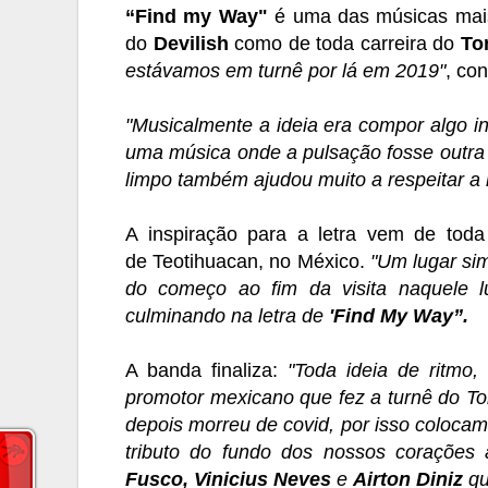
“Find my Way"
é uma das músicas mais
do
Devilish
como de toda carreira do
To
estávamos em turnê por lá em 2019"
, co
"Musicalmente a ideia era compor algo in
uma música onde a pulsação fosse outra c
limpo também ajudou muito a respeitar a i
A inspiração para a letra vem de tod
de
Teotihuacan
, no México.
"Um lugar sim
do começo ao fim da visita naquele l
culminando na letra de
'Find My Way”.
A banda finaliza:
"Toda ideia de ritmo
promotor mexicano que fez a turnê do To
depois morreu de covid, por isso colocam
tributo do fundo dos nossos corações
Fusco, Vinicius Neves
e
Airton Diniz
qu