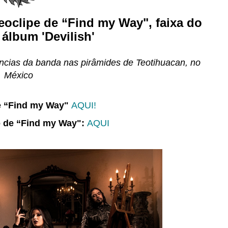
clipe de “Find my Way", faixa do
 álbum '
Devilish
'
ências da banda nas pirâmides de Teotihuacan, no
México
e
“Find my Way"
AQUI!
o de “Find my Way":
AQUI