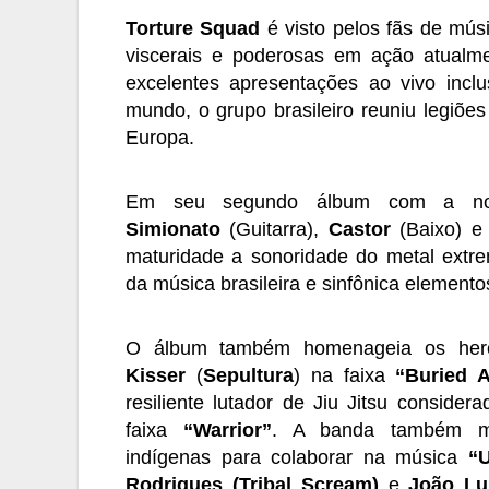
Torture Squad
é visto pelos fãs de mú
viscerais e poderosas em ação atualm
excelentes apresentações ao vivo inclu
mundo, o grupo brasileiro reuniu legiões
Europa.
Em seu segundo álbum com a no
Simionato
(Guitarra),
Castor
(
Baixo) 
maturidade a sonoridade do metal extrem
da música brasileira e sinfônica elemento
O álbum também homenageia os herói
Kisser
(
Sepultura
) na faixa
“Buried A
resiliente lutador de Jiu Jitsu consid
faixa
“Warrior”
. A banda também mob
indígenas para colaborar na música
“U
Rodrigues (Tribal Scream)
e
João Lu