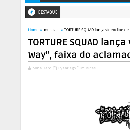
DESTAQUE
Home
musicas
TORTURE SQUAD lança videoclipe de “
TORTURE SQUAD lança v
Way", faixa do aclamad
Joana Darc
1 year ago
musicas,