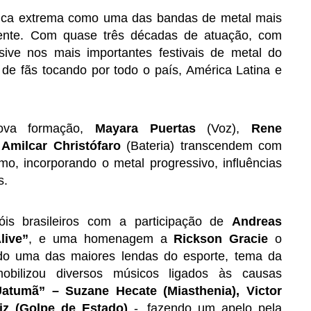
sica extrema como uma das bandas de metal mais
ente. Com quase três décadas de atuação, com
sive nos mais importantes festivais de metal do
 de fãs tocando por todo o país, América Latina e
va formação,
Mayara Puertas
(Voz),
Rene
e
Amilcar Christófaro
(Bateria) transcendem com
o, incorporando o metal progressivo, influências
s.
s brasileiros com a participação de
Andreas
live”
, e uma homenagem a
Rickson Gracie
o
erado uma das maiores lendas do esporte, tema da
ilizou diversos músicos ligados às causas
atumã” – Suzane Hecate (Miasthenia), Victor
iz (Golpe de Estado)
-, fazendo um apelo pela