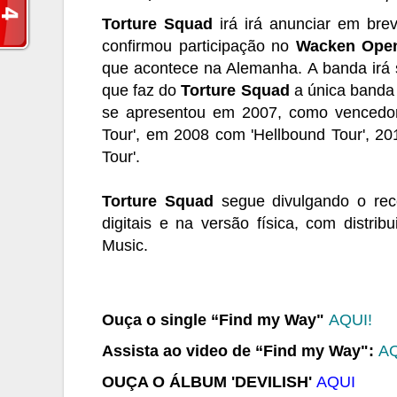
Torture Squad
irá irá anunciar em bre
confirmou participação no
Wacken Open
que acontece na Alemanha. A banda
irá
que faz do
Torture Squad
a única banda b
se apresentou em 2007, como vencedor
Tour', em 2008 com 'Hellbound Tour', 201
Tour'.
Torture Squad
segue divulgando o rec
digitais e na versão física, com distri
Music.
Ouça o single
“Find my Way"
AQUI!
Assista ao video de “Find my Way":
A
OUÇA O ÁLBUM 'DEVILISH'
AQUI