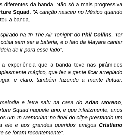
 diferentes da banda. Não só a mais progressiva
rture Squad
.
"A canção nasceu no México quando
ntou a banda.
spirado na 'In The Air Tonight' do
Phil Collins
. Ter
oisa sem ser a bateria, e o fato da Mayara cantar
deia de ir para esse lado"
.
a a experiência que a banda teve nas pirâmides
plesmente mágico, que fez a gente ficar arrepiado
ugar, e claro, também fazendo a mente flutuar,
, melodia e letra saiu na casa do
Adan Moreno
,
rture Squad naquele ano, e que infelizmente, anos
os um 'In Memorian' no final do clipe prestando um
 a ele e aos grandes queridos amigos
Cristiano
e se foram recentemente”.