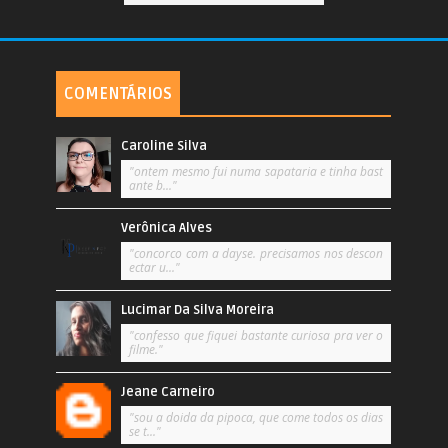
COMENTÁRIOS
Caroline Silva
"ontem mesmo fui numa sapataria e tinha bast
ante b..."
Verônica Alves
"concorco com a dayse. precisamos nos descon
ectar u..."
Lucimar Da Silva Moreira
"confesso que fiquei bastante curiosa pra ver o
filme."
Jeane Carneiro
"sou a doida da pipoca, que come todos os dias
se t..."