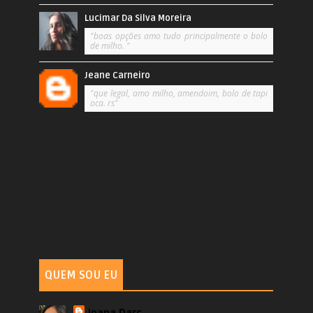
Lucimar Da Silva Moreira
"boas opções amo tudo principalmente o bolo
de milho. "
Jeane Carneiro
"que legal, amo milho, amendoim, bolo de tapi
oca. rs"
QUEM SOU EU
Joana Darc