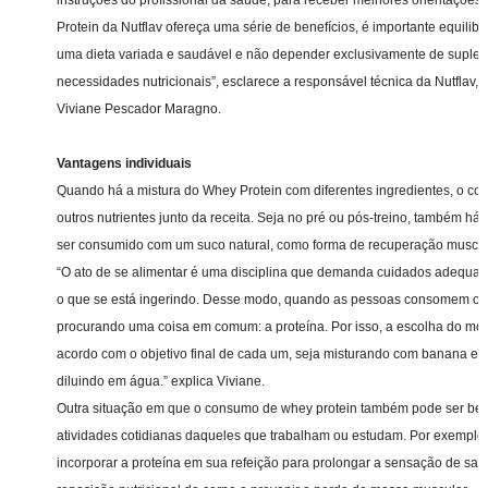
instruções do profissional da saúde, para receber melhores orientaçõe
Protein da Nutflav ofereça uma série de benefícios, é importante equili
uma dieta variada e saudável e não depender exclusivamente de suple
necessidades nutricionais”, esclarece a responsável técnica da Nutflav,
Viviane Pescador Maragno.
Vantagens individuais
Quando há a mistura do Whey Protein com diferentes ingredientes, o c
outros nutrientes junto da receita. Seja no pré ou pós-treino, também há
ser consumido com um suco natural, como forma de recuperação muscul
“O ato de se alimentar é uma disciplina que demanda cuidados adequa
o que se está ingerindo. Desse modo, quando as pessoas consomem o w
procurando uma coisa em comum: a proteína. Por isso, a escolha do mo
acordo com o objetivo final de cada um, seja misturando com banana e
diluindo em água.” explica Viviane.
Outra situação em que o consumo de whey protein também pode ser bené
atividades cotidianas daqueles que trabalham ou estudam. Por exemplo
incorporar a proteína em sua refeição para prolongar a sensação de sa