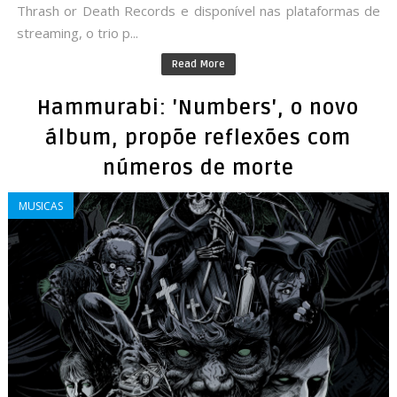
Thrash or Death Records e disponível nas plataformas de
streaming, o trio p...
Read More
Hammurabi: 'Numbers', o novo
álbum, propõe reflexões com
números de morte
MUSICAS