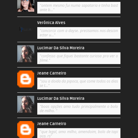
"ontem mesmo fui numa sapataria e tinha bast
ante b..."
Verônica Alves
"concorco com a dayse. precisamos nos descon
ectar u..."
Lucimar Da Silva Moreira
"confesso que fiquei bastante curiosa pra ver o
filme."
Jeane Carneiro
"sou a doida da pipoca, que come todos os dias
se t..."
Lucimar Da Silva Moreira
"boas opções amo tudo principalmente o bolo
de milho. "
Jeane Carneiro
"que legal, amo milho, amendoim, bolo de tapi
oca. rs"