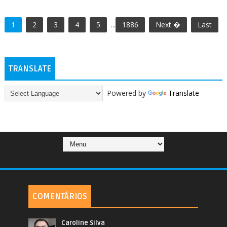
1
2
3
4
5
...
1886
Next �
Last
TRANSLATE
Powered by
Translate
COMENTÁRIOS
Caroline Silva