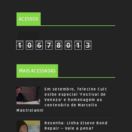
ACESSOS
1
0
6
7
8
0
1
3
MAIS ACESSADAS
Em setembro, Telecine Cult
exibe especial 'Festival de
Veneza' e homenagem ao
centenário de Marcello
Mastroianni
Resenha: Linha Elseve Bond
Repair – Vale a pena?