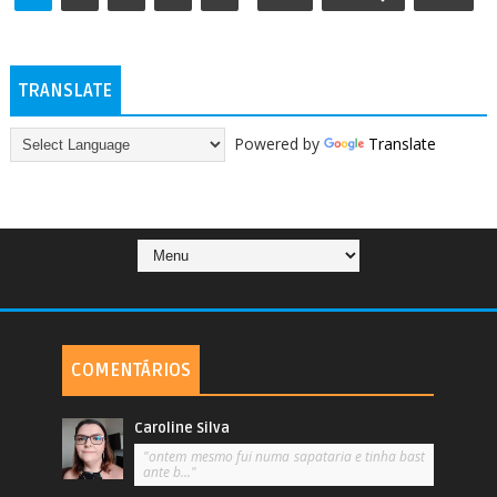
TRANSLATE
Powered by
Translate
COMENTÁRIOS
Caroline Silva
"ontem mesmo fui numa sapataria e tinha bast
ante b..."