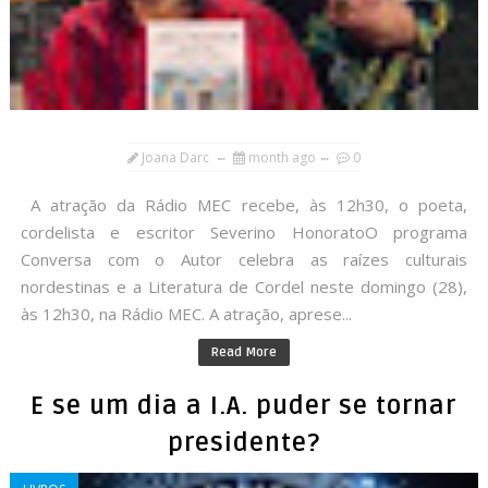
Joana Darc
month ago
0
A atração da Rádio MEC recebe, às 12h30, o poeta,
cordelista e escritor Severino HonoratoO programa
Conversa com o Autor celebra as raízes culturais
nordestinas e a Literatura de Cordel neste domingo (28),
às 12h30, na Rádio MEC. A atração, aprese...
Read More
E se um dia a I.A. puder se tornar
presidente?