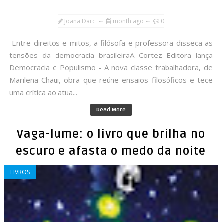
Joana Darc
month ago
0
Entre direitos e mitos, a filósofa e professora disseca as
tensões da democracia brasileiraA Cortez Editora lança
Democracia e Populismo - A nova classe trabalhadora, de
Marilena Chaui, obra que reúne ensaios filosóficos e tece
uma crítica ao atua...
Read More
Vaga-lume: o livro que brilha no
escuro e afasta o medo da noite
LIVROS