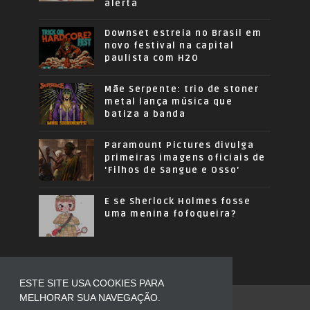
alerta
Downset estreia no Brasil em
novo festival na capital
paulista com H2O
Mãe Serpente: trio de stoner
metal lança música que
batiza a banda
Paramount Pictures divulga
primeiras imagens oficiais de
'Filhos de Sangue e Osso'
E se Sherlock Holmes fosse
uma menina fofoqueira?
ESTE SITE USA COOKIES PARA
MELHORAR SUA NAVEGAÇÃO.
COPYRIGHT ©
2026
OUSADOS MODA