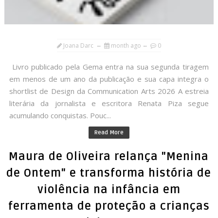
Joana Darc
month ago
0
Livro publicado pela Gema entra na sua segunda tiragem
em menos de um ano da publicação e sua capa integra o
shortlist de Design da Communication Arts 2026 A estreia
literária da jornalista e escritora Renata Piza segue
acumulando conquistas. Pouc...
Read More
Maura de Oliveira relança "Menina
de Ontem" e transforma história de
violência na infância em
ferramenta de proteção a crianças