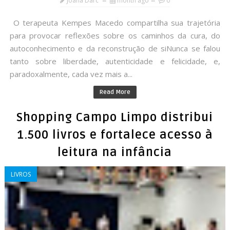
Joana Darc
month ago
0
O terapeuta Kempes Macedo compartilha sua trajetória
para provocar reflexões sobre os caminhos da cura, do
autoconhecimento e da reconstrução de siNunca se falou
tanto sobre liberdade, autenticidade e felicidade, e,
paradoxalmente, cada vez mais a...
Read More
Shopping Campo Limpo distribui
1.500 livros e fortalece acesso à
leitura na infância
LIVROS