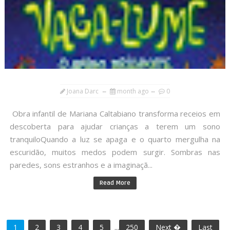
Joana Darc
month ago
0
Obra infantil de Mariana Caltabiano transforma receios em
descoberta para ajudar crianças a terem um sono
tranquiloQuando a luz se apaga e o quarto mergulha na
escuridão, muitos medos podem surgir. Sombras nas
paredes, sons estranhos e a imaginaçã...
Read More
1
2
3
4
5
...
250
Next �
Last