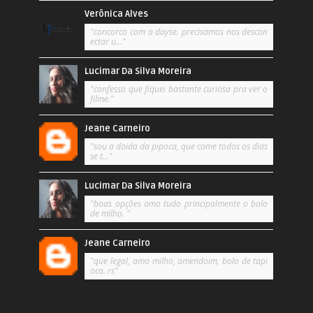
Verônica Alves
"concorco com a dayse. precisamos nos descon
ectar u..."
Lucimar Da Silva Moreira
"confesso que fiquei bastante curiosa pra ver o
filme."
Jeane Carneiro
"sou a doida da pipoca, que come todos os dias
se t..."
Lucimar Da Silva Moreira
"boas opções amo tudo principalmente o bolo
de milho. "
Jeane Carneiro
"que legal, amo milho, amendoim, bolo de tapi
oca. rs"