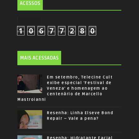
ACESSOS
1
0
6
7
7
2
8
0
MAIS ACESSADAS
Em setembro, Telecine Cult
exibe especial 'Festival de
Veneza' e homenagem ao
centenário de Marcello
Mastroianni
Resenha: Linha Elseve Bond
Repair – Vale a pena?
Resenha: Hidratante Facial