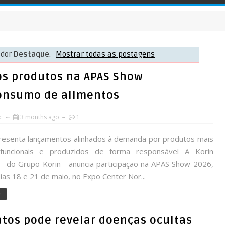
ador
Destaque
.
Mostrar todas as postagens
os produtos na APAS Show
nsumo de alimentos
rc
3 months ago
1
esenta lançamentos alinhados à demanda por produtos mais
, funcionais e produzidos de forma responsável A Korin
 - do Grupo Korin - anuncia participação na APAS Show 2026,
ias 18 e 21 de maio, no Expo Center Nor...
e
atos pode revelar doenças ocultas