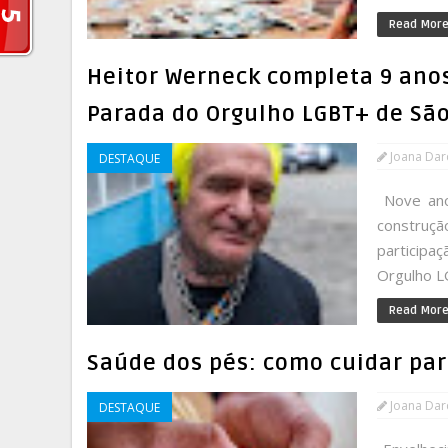
Read Mor
Heitor Werneck completa 9 ano
Parada do Orgulho LGBT+ de Sã
Joana Da
DESTAQUE
Nove anos
construç
participa
Orgulho LG
Read Mor
Saúde dos pés: como cuidar par
Joana Da
DESTAQUE