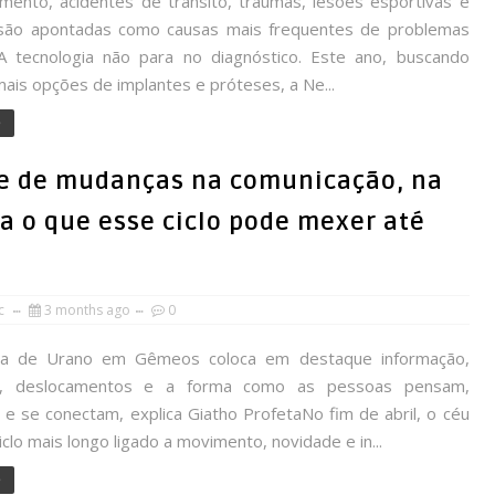
mento, acidentes de trânsito, traumas, lesões esportivas e
são apontadas como causas mais frequentes de problemas
 tecnologia não para no diagnóstico. Este ano, buscando
ais opções de implantes e próteses, a Ne...
e
e de mudanças na comunicação, na
a o que esse ciclo pode mexer até
rc
3 months ago
0
a de Urano em Gêmeos coloca em destaque informação,
m, deslocamentos e a forma como as pessoas pensam,
e se conectam, explica Giatho ProfetaNo fim de abril, o céu
iclo mais longo ligado a movimento, novidade e in...
e