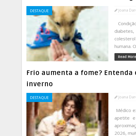
Joana Da
DESTAQUE
Condição
diabetes
colestero
humana. O
Read Mor
Frio aumenta a fome? Entenda 
inverno
Joana Da
DESTAQUE
Médico ex
apetite 
aproximaç
2026, mui