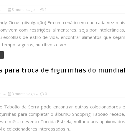
rc
3 months ago
1
dy Circus (divulgação) Em um cenário em que cada vez mais
onvivem com restrições alimentares, seja por intolerâncias,
ou escolhas de estilo de vida, encontrar alimentos que sejam
tempo seguros, nutritivos e ver...
e
 para troca de figurinhas do mundial
rc
3 months ago
0
e Taboão da Serra pode encontrar outros colecionadores e
figurinhas para completar o álbumO Shopping Taboão recebe,
deste mês, o evento Torcida Estrela, voltado aos apaixonados
l e colecionadores interessados n...