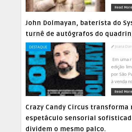
Read Mor
John Dolmayan, baterista do Sy
turnê de autógrafos do quadri
Joana Da
DESTAQUE
Em uma re
edição li
por São Pa
à venda no
Read Mor
Crazy Candy Circus transforma
espetáculo sensorial sofisticad
dividem o mesmo palco.