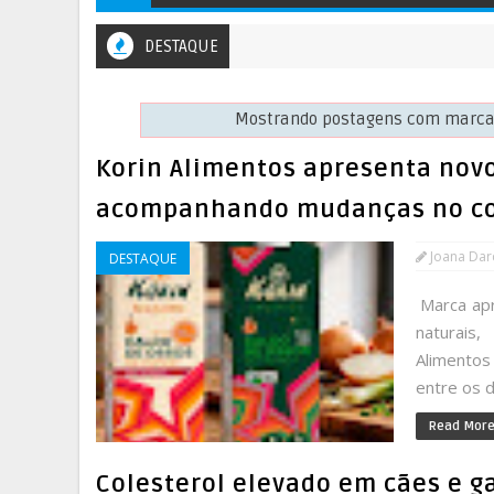
DESTAQUE
Mostrando postagens com marc
Korin Alimentos apresenta nov
acompanhando mudanças no co
Joana Da
DESTAQUE
Marca apr
naturais
Alimentos
entre os d
Read Mor
Colesterol elevado em cães e g