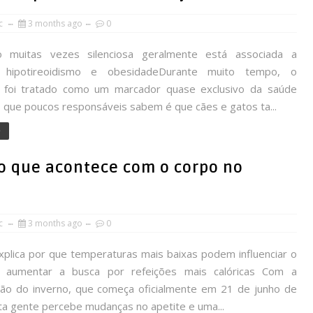
rc
3 months ago
0
 muitas vezes silenciosa geralmente está associada a
, hipotireoidismo e obesidadeDurante muito tempo, o
l foi tratado como um marcador quase exclusivo da saúde
 que poucos responsáveis sabem é que cães e gatos ta...
e
o que acontece com o corpo no
rc
3 months ago
0
plica por que temperaturas mais baixas podem influenciar o
e aumentar a busca por refeições mais calóricas Com a
ão do inverno, que começa oficialmente em 21 de junho de
ta gente percebe mudanças no apetite e uma...