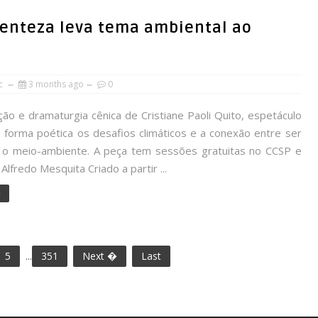
rrenteza leva tema ambiental ao
rc
3 months ago
0
ão e dramaturgia cênica de Cristiane Paoli Quito, espetáculo
 forma poética os desafios climáticos e a conexão entre ser
o meio-ambiente. A peça tem sessões gratuitas no CCSP e
Alfredo Mesquita Criado a partir ...
e
5
...
351
Next �
Last