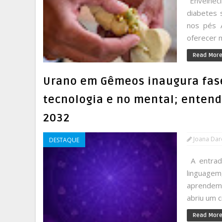
Envelheci
diabetes 
nos pés A
oferecer m
Read Mor
Urano em Gêmeos inaugura fas
tecnologia e no mental; entend
2032
Joana Da
DESTAQUE
A entrad
linguage
aprendem 
abriu um c
Read Mor