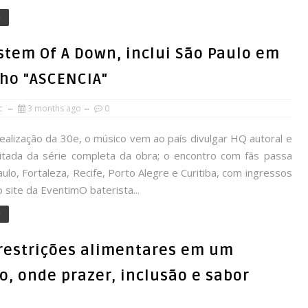
e
stem Of A Down, inclui São Paulo em
nho "ASCENCIA"
rc
3 months ago
0
alização da 30e, o músico vem ao país divulgar HQ autoral e
mitada da série completa da obra; o encontro com fãs passa
ulo, Fortaleza, Recife, Porto Alegre e Curitiba, com ingressos
 site da EventimO baterista...
e
 restrições alimentares em um
o, onde prazer, inclusão e sabor