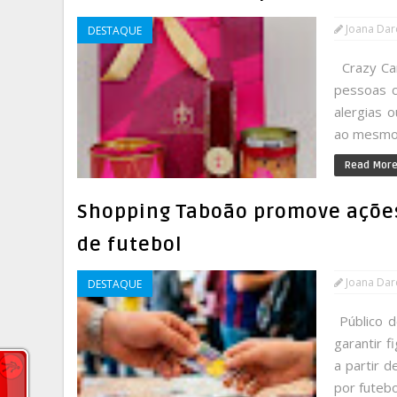
Joana Da
DESTAQUE
Crazy Can
pessoas c
alergias 
ao mesmo 
Read Mor
Shopping Taboão promove ações
de futebol
Joana Da
DESTAQUE
Público d
garantir 
a partir 
por futebo