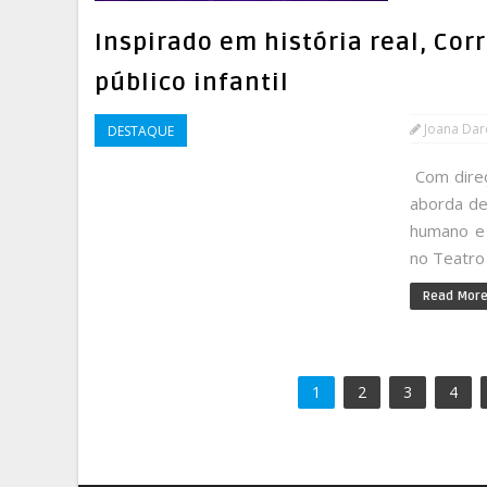
Inspirado em história real, Co
público infantil
Joana Da
DESTAQUE
Com direç
aborda de
humano e 
no Teatro 
Read Mor
1
2
3
4