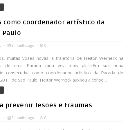
e
s como coordenador artístico da
o Paulo
rc
3 months ago
0
, muitas vozes novas: a trajetória de Heitor Werneck na
ão de uma Parada cada vez mais pluralEm sua nona
ção consecutiva como coordenador artístico da Parada do
BT+ de São Paulo, Heitor Werneck auxiliou a consol...
e
a prevenir lesões e traumas
rc
3 months ago
0